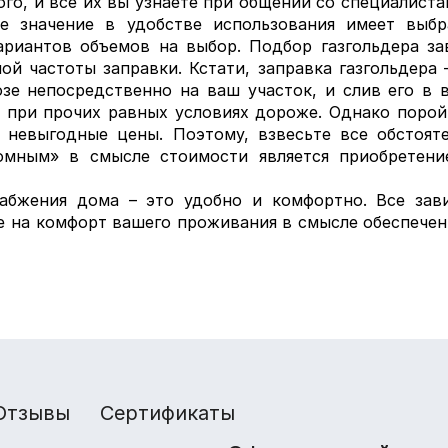
ого, и все их вы узнаете при общении со специалист
 значение в удобстве использования имеет выбра
риантов объемов на выбор. Подбор газгольдера за
ой частоты заправки. Кстати, заправка газгольдера 
зе непосредственно на ваш участок, и слив его в в
ар при прочих равных условиях дороже. Однако поро
и невыгодные цены. Поэтому, взвесьте все обстоят
номным» в смысле стоимости является приобретение
набжения дома – это удобно и комфортно. Все зави
ие на комфорт вашего проживания в смысле обеспечен
Отзывы
Сертификаты