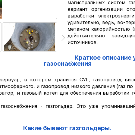
магистральных систем га
вариант организации от
выработки электроэнерг
удивительно, ведь, во-пе
метаном калорийностью (в
действительно завид
источников.
Краткое описание 
газоснабжения
зервуар, в котором хранится СУГ, газопровод высо
тмосферного, и газопровод низкого давления (газ п
ратор, и газовый котел для обеспечения выработки т
газоснабжения - газгольдер. Это уже упоминавший
Какие бывают газгольдеры.