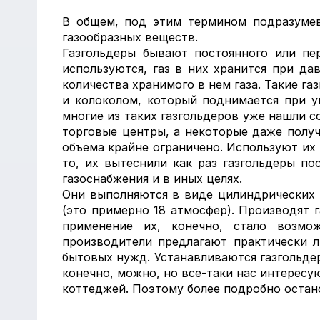
В общем, под этим термином подразумев
газообразных веществ.
Газгольдеры бывают постоянного или пе
используются, газ в них хранится при да
количества хранимого в нем газа. Такие г
и колоколом, который поднимается при ув
многие из таких газгольдеров уже нашли 
торговые центры, а некоторые даже получ
объема крайне ограничено. Используют их 
то, их вытеснили как раз газгольдеры п
газоснабжения и в иных целях.
Они выполняются в виде цилиндрических 
(это примерно 18 атмосфер). Производят г
применение их, конечно, стало возмо
производители предлагают практически 
бытовых нужд. Устанавливаются газгольдер
конечно, можно, но все-таки нас интересу
коттеджей. Поэтому более подробно остан