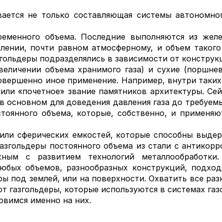
ается не только составляющая системы автономног
ременного объема. Последние выполняются из желез
влении, почти равном атмосферному, и объем такого
азгольдеры подразделялись в зависимости от конструк
еличении объема хранимого газа) и сухие (поршнев
совершенно иное применение. Например, внутри таки
или «почетное» звание памятников архитектуры. Се
в основном для доведения давления газа до требуемых
остоянного объема, которые, собственно, и применя
или сферических емкостей, которые способны выдер
азгольдеры постоянного объема из стали с антикорр
жным с развитием технологий металлообработки.
любых объемов, разнообразных конструкций, подхо
ы под землей, или на поверхности. Охватить все ра
ют газгольдеры, которые используются в системах га
овимся именно на них.