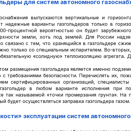
льдеры для систем автономного газосна
зоснабжения выпускаются вертикальные и горизонта
т надежные варианты газгольдеров только в гориз
100-процентной вероятностью он будет зарубежного
рхности земли, хоть под землей. Для России надзе
 связано с тем, что хранящийся в газгольдере сжи
можно только со специальным испарителем. Во-вторы
бязательную «солидную» теплоизоляцию агрегата. Да
ом размещения газгольдера является именно подземн
 с требованиями безопасности. Перечислять их, пож
ием сертифицированных организаций, специалисты
, газгольдер в любом варианте исполнения при п
е так называемой «точки промерзания грунта». На п
ый будет осуществляться заправка газгольдера газом.
кости» эксплуатации систем автономного