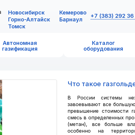
а
Новосибирск
Кемерово
+7 (383) 292 36
Горно-Алтайск
Барнаул
Томск
Автономная
Каталог
газификация
оборудования
Что такое газгольд
В России системы неза
завоевывают все большую
превышение стоимости га
смесь в определенных про
(метан), все больше вл
особенно на террито