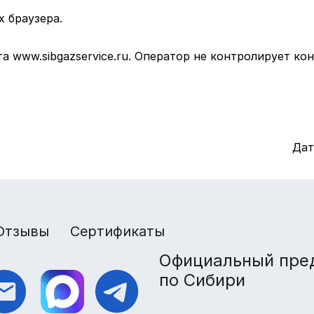
х браузера.
а www.sibgazservice.ru. Оператор не контролирует ко
Дат
Отзывы
Сертификаты
Официальный пре
по Сибири